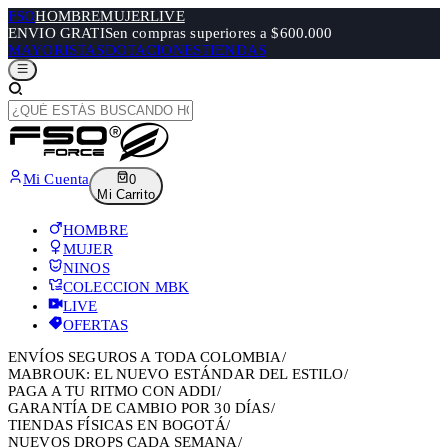
FSO
HOMBRE
MUJER
LIVE
ENVIO GRATIS
en compras superiores a $600.000
MAYORISTAS
DOTACIONES
TIENDAS
Mi Cuenta
0
Mi Carrito
HOMBRE
MUJER
NINOS
COLECCION MBK
LIVE
OFERTAS
ENVÍOS SEGUROS A TODA COLOMBIA
/
MABROUK: EL NUEVO ESTÁNDAR DEL ESTILO
/
PAGA A TU RITMO CON ADDI
/
GARANTÍA DE CAMBIO POR 30 DÍAS
/
TIENDAS FÍSICAS EN BOGOTÁ
/
NUEVOS DROPS CADA SEMANA
/